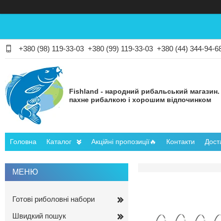
+380 (98) 119-33-03
+380 (99) 119-33-03
+380 (44) 344-94-6
Fishland - народний рибальський магазин.
пахне рибалкою і хорошим відпочинком
Головна
Каталог
Акційні пропозиції🔥
Контакти
Дост
Готові риболовні набори
Швидкий пошук