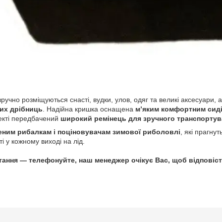
ручно розміщуються снасті, вудки, улов, одяг та великі аксесуари, 
их дрібниць
. Надійна кришка оснащена
м’яким комфортним сид
лекті передбачений
широкий ремінець для зручного транспортув
еним рибалкам і поціновувачам зимової риболовлі
, які прагну
і у кожному виході на лід.
тання — телефонуйте, наш менеджер очікує Вас, щоб відповіст