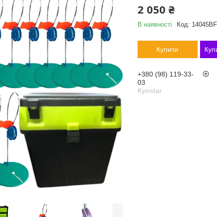
2 050 ₴
В наявності
Код:
14045BF
Купити
Куп
+380 (98) 119-33-
03
Kyivstar