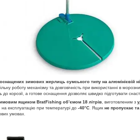
 оснащених зимових жерлиць сумського типу на алюмінієвій ні
більну роботу механізму та довговічність при використанні в морозн
кість до корозії, а готове оснащення дозволяє швидко підготувати сна
имовим ящиком BratFishing об’ємом 18 літрів
, виготовленим з
у
о на експлуатацію при температурі до
-40°C
. Ящик
не пропускає та
ових умовах.