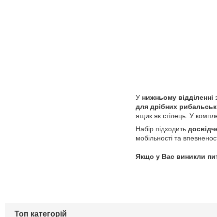
У
нижньому відділенні
з
для дрібних рибальськ
ящик як стілець. У комп
Набір підходить
досвідч
мобільності та впевненост
Якщо у Вас виникли пи
Топ категорій