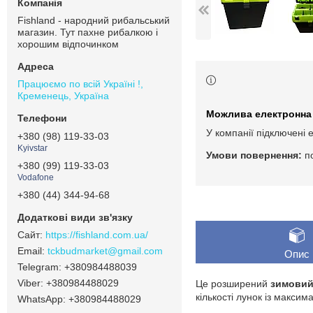
Fishland - народний рибальський
магазин. Тут пахне рибалкою і
хорошим відпочинком
Працюємо по всій Україні !,
Кременець, Україна
У компанії підключені 
+380 (98) 119-33-03
Kyivstar
п
+380 (99) 119-33-03
Vodafone
+380 (44) 344-94-68
https://fishland.com.ua/
tckbudmarket@gmail.com
Опис
+380984488039
+380984488029
Це розширений
зимовий
кількості лунок із макс
+380984488029