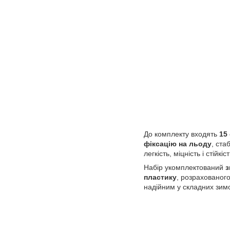
До комплекту входять
15
фіксацію на льоду
, ста
легкість, міцність і стій
Набір укомплектований
з
пластику
, розрахованог
надійним у складних зим