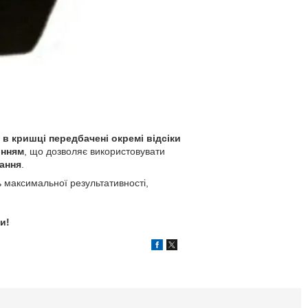
а
в кришці передбачені окремі відсіки
інням
, що дозволяє використовувати
ання
.
ть максимальної результативності,
и!