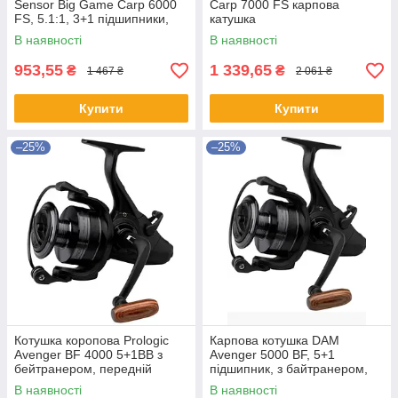
Sensor Big Game Carp 6000
Carp 7000 FS карпова
FS, 5.1:1, 3+1 підшипники,
катушка
байтранер, алюмінієва
В наявності
В наявності
шпуля, графітовий корпус, S-
Cu
953,55
1 339,65
₴
₴
1 467 ₴
2 061 ₴
Купити
Купити
–25%
–25%
Котушка коропова Prologic
Карпова котушка DAM
Avenger BF 4000 5+1BB з
Avenger 5000 BF, 5+1
бейтранером, передній
підшипник, з байтранером,
фрикціон
графітовим корпусом і
В наявності
В наявності
запасною шпулею