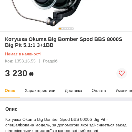
Котушка Okuma Big Bomber Spod BBS 8000S
Big Pit 5.1:1 3+1BB
Немає в наявності
Код: 1353.16.55
Роздріб
3 230
₴
Опис
Характеристики
Доставка
Оплата
Умови п
Опис
Котушка Okuma Big Bomber Spod BBS 8000S Big Pit -
спеціалізована модель, за допомогою якої здійснюється закид
підгодівельних пристроїв в коропової риболовлі.