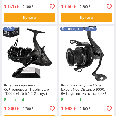
1 575
1 650
₴
₴
2 100 ₴
2 200 ₴
Купити
Купити
–20%
Топ продажів
–17%
Котушка карпова з
Коропова котушка Carp
бейтранером "Trophy carp"
Expert Neo Distance 9000,
7000 6+1bb 5.1:1 2 шпулi
6+1 підшипник, металевий
метал./графiт
корпус, передній фрикціон,
В наявності
В наявності
велика шпуля
1 360
1 992
₴
₴
1 700 ₴
2 400 ₴