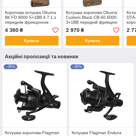
Коропова котушка Okuma
Котушка коропова Okuma
Коту
8K FD 8000 5+1BB 4.7:1 з
Custom Black CB-60 6000
DTA-
переднім фрикціоном
3+1BB передній фрикціон
коро
Long Cast
без байтранера запасна
рибо
4 360
2 970
2 7
₴
₴
шпуля
шпу
Купити
Купити
Акційні пропозиції та новинки
–35%
–35%
Котушка коропова Flagman
Котушка Flagman Endura