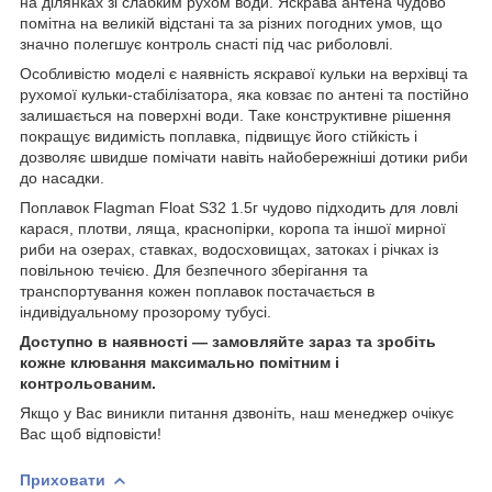
на ділянках зі слабким рухом води. Яскрава антена чудово
помітна на великій відстані та за різних погодних умов, що
значно полегшує контроль снасті під час риболовлі.
Особливістю моделі є наявність яскравої кульки на верхівці та
рухомої кульки-стабілізатора, яка ковзає по антені та постійно
залишається на поверхні води. Таке конструктивне рішення
покращує видимість поплавка, підвищує його стійкість і
дозволяє швидше помічати навіть найобережніші дотики риби
до насадки.
Поплавок Flagman Float S32 1.5г чудово підходить для ловлі
карася, плотви, ляща, краснопірки, коропа та іншої мирної
риби на озерах, ставках, водосховищах, затоках і річках із
повільною течією. Для безпечного зберігання та
транспортування кожен поплавок постачається в
індивідуальному прозорому тубусі.
Доступно в наявності — замовляйте зараз та зробіть
кожне клювання максимально помітним і
контрольованим.
Якщо у Вас виникли питання дзвоніть, наш менеджер очікує
Вас щоб відповісти!
Приховати