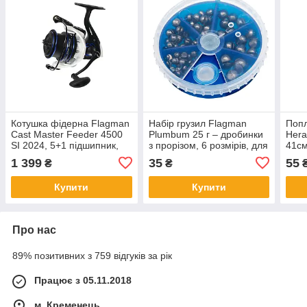
Котушка фідерна Flagman
Набір грузил Flagman
Поп
Cast Master Feeder 4500
Plumbum 25 г – дробинки
Hera
SI 2024, 5+1 підшипник,
з прорізом, 6 розмірів, для
41см
фрикціон, алюмінієва
поплавкової ловлі, зручна
попл
1 399
35
55
₴
₴
шпуля, передаточне 5.1:1
коробка
Купити
Купити
Про нас
89% позитивних з 759 відгуків за рік
Працює з 05.11.2018
м. Кременець