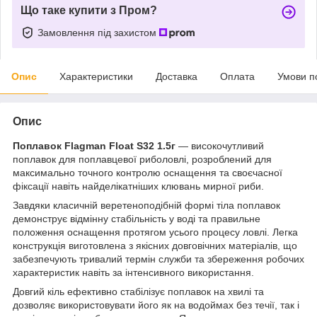
Що таке купити з Пром?
Замовлення під захистом
Опис
Характеристики
Доставка
Оплата
Умови п
Опис
Поплавок Flagman Float S32 1.5г
— високочутливий
поплавок для поплавцевої риболовлі, розроблений для
максимально точного контролю оснащення та своєчасної
фіксації навіть найделікатніших клювань мирної риби.
Завдяки класичній веретеноподібній формі тіла поплавок
демонструє відмінну стабільність у воді та правильне
положення оснащення протягом усього процесу ловлі. Легка
конструкція виготовлена з якісних довговічних матеріалів, що
забезпечують тривалий термін служби та збереження робочих
характеристик навіть за інтенсивного використання.
Довгий кіль ефективно стабілізує поплавок на хвилі та
дозволяє використовувати його як на водоймах без течії, так і