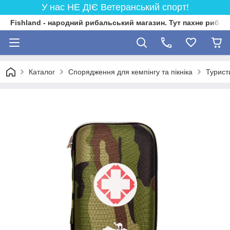
У нас НЕ ДІЄ Ветеранський спорт!
Fishland - народний рибальський магазин. Тут пахне риба
Каталог
Спорядження для кемпінгу та пікніка
Турист