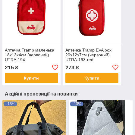
Аптечка Tramp маленька
Аптечка Tramp EVA box
18х13х4см (червоний)
20х12х7см (червоний)
UTRA-194
UTRA-193-red
215
273
₴
₴
Купити
Купити
Акційні пропозиції та новинки
–16%
–13%