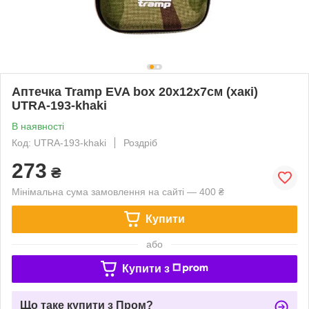
Аптечка Tramp EVA box 20х12х7см (хакі)
UTRA-193-khaki
В наявності
Код: UTRA-193-khaki
Роздріб
273
₴
Мінімальна сума замовлення на сайті — 400 ₴
Купити
або
Купити з
Що таке купити з Пром?