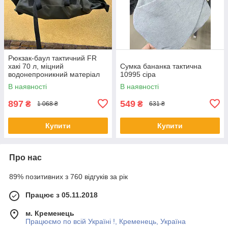
Рюкзак-баул тактичний FR
хакі 70 л, міцний
Сумка бананка тактична
водонепроникний матеріал
10995 сіра
600D, великий об'єм для
В наявності
В наявності
туризму, кемпінгу, альпінізму
897
549
₴
₴
1 068 ₴
631 ₴
Купити
Купити
Про нас
89% позитивних з 760 відгуків за рік
Працює з 05.11.2018
м. Кременець
Працюємо по всій Україні !, Кременець, Україна