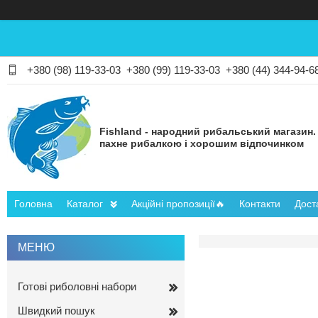
+380 (98) 119-33-03
+380 (99) 119-33-03
+380 (44) 344-94-6
Fishland - народний рибальський магазин.
пахне рибалкою і хорошим відпочинком
Головна
Каталог
Акційні пропозиції🔥
Контакти
Дост
Готові риболовні набори
Швидкий пошук