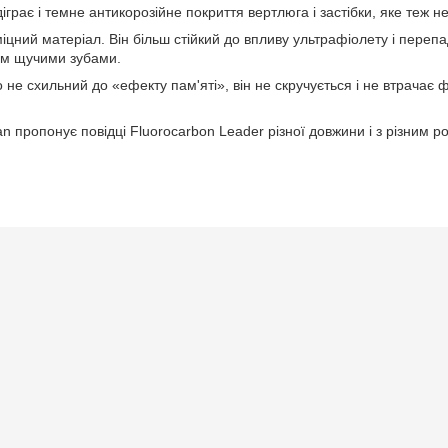
грає і темне антикорозійне покриття вертлюга і застібки, яке теж н
цний матеріал. Він більш стійкий до впливу ультрафіолету і перепа
им щучими зубами.
е схильний до «ефекту пам'яті», він не скручується і не втрачає 
n пропонує повідці Fluorocarbon Leader різної довжини і з різним