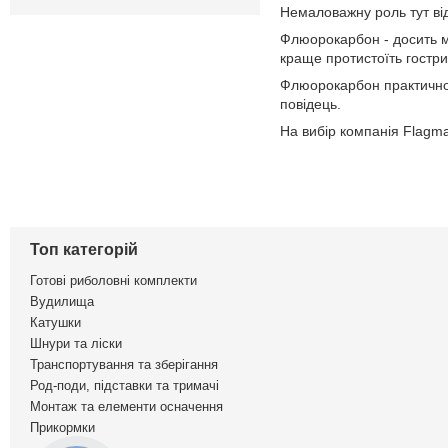
Немаловажну роль тут віді
Флюорокарбон - досить мі
краще протистоїть гостр
Флюорокарбон практично н
повідець.
На вибір компанія Flagma
Топ категорій
Готові риболовні комплекти
Вудилища
Катушки
Шнури та ліски
Транспортування та зберігання
Род-поди, підставки та тримачі
Монтаж та елементи осначення
Прикормки