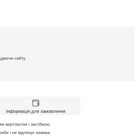
идаючи сайту.
Інформація для замовлення
м вертлюгом і застібкою.
иби і не відлякує хижака.