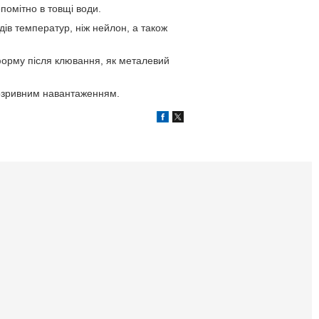
епомітно в товщі води.
дів температур, ніж нейлон, а також
форму після клювання, як металевий
 розривним навантаженням.