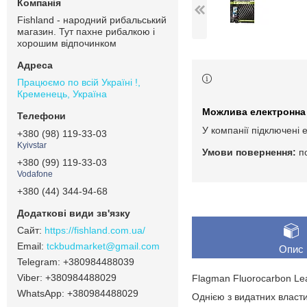
Fishland - народний рибальський
магазин. Тут пахне рибалкою і
хорошим відпочинком
Працюємо по всій Україні !,
Кременець, Україна
У компанії підключені 
+380 (98) 119-33-03
Kyivstar
п
+380 (99) 119-33-03
Vodafone
+380 (44) 344-94-68
https://fishland.com.ua/
tckbudmarket@gmail.com
Опис
+380984488039
+380984488029
Flagman Fluorocarbon Le
+380984488029
Однією з видатних власти