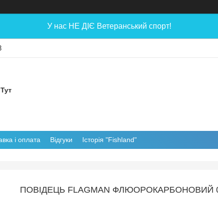
У нас НЕ ДІЄ Ветеранський спорт!
8
 Тут
авка і оплата
Відгуки
Історія "Fishland"
ПОВIДЕЦЬ FLAGMAN ФЛЮОРОКАРБОНОВИЙ 0,6