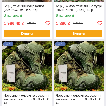
Берці тактичні колір Койот
Берці зимові тактичні на хутрі
(2239 CORE-TEX) 45р.
,колір Койот (2239) 41 р.
В наявності
В наявності
1 996,40
1 890
₴
₴
2 852 ₴
2 700 ₴
Купити
Купити
–30%
–30%
Черевики чоловічі всесезонні
Черевики чоловічі всесезонні
тактичні хакі L. Z. GORE-TEX
тактичні хакі L. Z. GORE-TEX
41
42