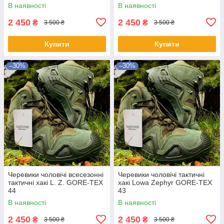
В наявності
В наявності
2 450
2 450
₴
₴
3 500 ₴
3 500 ₴
Купити
Купити
–30%
–30%
Черевики чоловічі всесезонні
Черевики чоловічі тактичні
тактичні хакі L. Z. GORE-TEX
хакі Lowa Zephyr GORE-TEX
44
43
В наявності
В наявності
2 450
2 450
₴
₴
3 500 ₴
3 500 ₴