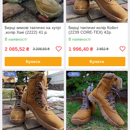
Берці зимові тактичні на хутрі
Берці тактичні колір Койот
,колір Хакі (2222) 41 р.
(2239 CORE-TEX) 42р.
В наявності
В наявності
2 085,52
1 996,40
₴
₴
3 208,50 ₴
2 852 ₴
Купити
Купити
–30%
–30%