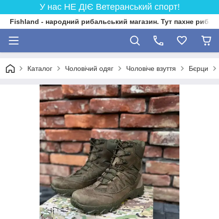
У нас НЕ ДІЄ Ветеранський спорт!
Fishland - народний рибальський магазин. Тут пахне риба
Каталог
Чоловічий одяг
Чоловіче взуття
Бєрци