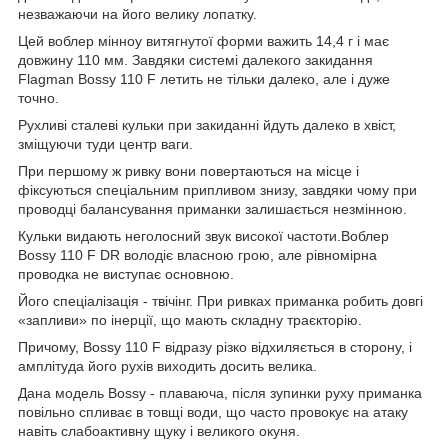
незважаючи на його велику лопатку.
Цей воблер мінноу витягнутої форми важить 14,4 г і має
довжину 110 мм. Завдяки системі далекого закидання
Flagman Bossy 110 F летить не тільки далеко, але і дуже
точно.
Рухливі сталеві кульки при закиданні йдуть далеко в хвіст,
зміщуючи туди центр ваги.
При першому ж ривку вони повертаються на місце і
фіксуються спеціальним припливом знизу, завдяки чому при
проводці балансування приманки залишається незмінною.
Кульки видають неголосний звук високої частоти.Воблер
Bossy 110 F DR володіє власною грою, але рівномірна
проводка не виступає основною.
Його спеціалізація - твічінг. При ривках приманка робить довгі
«запливи» по інерції, що мають складну траєкторію.
Причому, Bossy 110 F відразу різко відхиляється в сторону, і
амплітуда його рухів виходить досить велика.
Дана модель Bossy - плаваюча, після зупинки руху приманка
повільно спливає в товщі води, що часто провокує на атаку
навіть слабоактивну щуку і великого окуня.