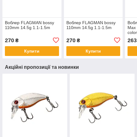
Воблер FLAGMAN bossy
Воблер FLAGMAN bossy
Вобл
110mm 14.5g 1.1-1.5m
110mm 14.5g 1.1-1.5m
Max 
colo
270
270
263
₴
₴
Купити
Купити
Акційні пропозиції та новинки