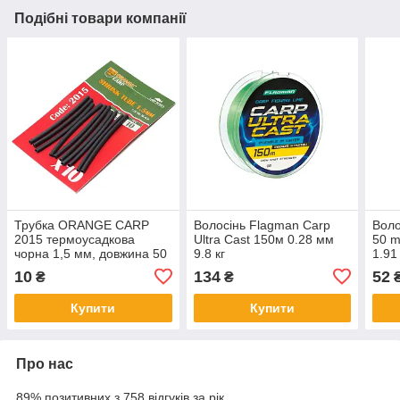
Подібні товари компанії
Трубка ORANGE CARP
Волосінь Flagman Carp
Воло
2015 термоусадкова
Ultra Cast 150м 0.28 мм
50 m
чорна 1,5 мм, довжина 50
9.8 кг
1.91
мм
10
134
52
₴
₴
Купити
Купити
Про нас
89% позитивних з 758 відгуків за рік