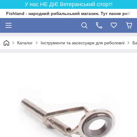
У нас НЕ ДІЄ Ветеранський спорт!
Fishland - народний рибальський магазин. Тут пахне риба
Каталог
Інструменти та аксессуари для риболовлі
Б