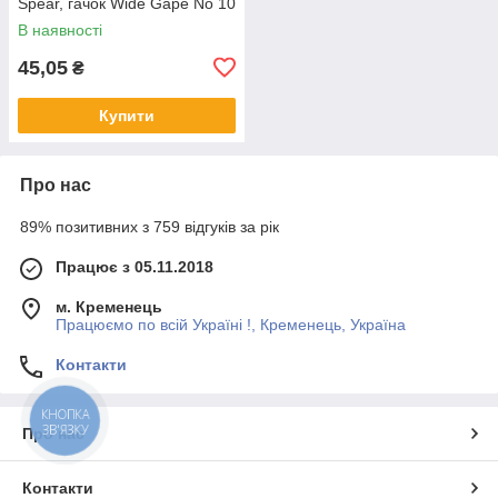
Spear, гачок Wide Gape No 10
В наявності
45,05
₴
Купити
Про нас
89% позитивних з 759 відгуків за рік
Працює з 05.11.2018
м. Кременець
Працюємо по всій Україні !, Кременець, Україна
Контакти
КНОПКА
ЗВ'ЯЗКУ
Про нас
Контакти