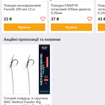
Поводок вольфрамовий
Поводок FANATIK
Пов
Fanatik 200 мм 12 кг
титановий 200мм діаметр
тита
0,35мм
0,2
22
37
43
₴
₴
Купити
Купити
Акційні пропозиції та новинки
Готовий повідець зі скруткою
W4C Method Feeder Rig