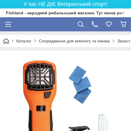
У нас НЕ ДІЄ Ветеранський спорт!
Fishland - народний рибальський магазин. Тут пахне риба
Каталог
Спорядження для кемпінгу та пікніка
Захист