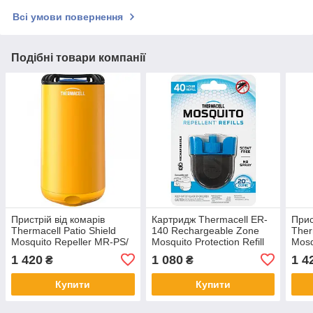
Всі умови повернення
Подібні товари компанії
Пристрій від комарів
Картридж Thermacell ER-
Прис
Thermacell Patio Shield
140 Rechargeable Zone
Ther
Mosquito Repeller MR-PS/
Mosquito Protection Refill
Mosq
citrus
40 годин
line
1 420
1 080
1 4
₴
₴
моск
Купити
Купити