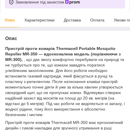
Замовлення під захистом
Опис
Характеристики
Доставка
Оплата
Умови п
Опис
Пристрій проти комарів Thermacell Portable Mosquito
Repeller MR-350 — вдосконалена модель (порівнюючи з
MR-300),
, що дає змогу комфортно перебувати на природі та
не турбується про те, що комахи завадять поратися
улюбленим захопленням. Для його роботи необхідно
встановити газовий картридж, який фіксується в ручці та
пластину з репелентом. Після натискання клавіші пристрій
моментально почне діяти й уже за кілька хвилин утворюється
своєрідний щит, що не пропускає комах. Відлякувач створює
надійний захист від москітів на площі до 20 кв. метрів (на
відстані до 5 метрів). Під час роботи не виділяється ні запаху, і
жодної рідини, тому його використання є абсолютно
безпечним і чистим.
Пристрій проти комарів Thermacell MR-350 має ергономічний
дизайн і гумові накладки для зручного утримання в руці.