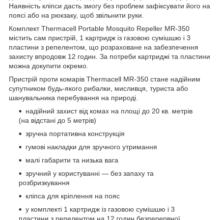
Наявність кліпси дасть змогу без проблем зафіксувати його на
поясі або на рюкзаку, щоб звільнити руки.
Комплект Thermacell Portable Mosquito Repeller MR-350
містить сам пристрій, 1 картридж із газовою сумішшю і 3
пластини з репелентом, що розраховане на забезпечення
захисту впродовж 12 годин. За потреби картриджі та пластини
можна докупити окремо.
Пристрій проти комарів Thermacell MR-350 стане надійним
супутником будь-якого рибалки, мисливця, туриста або
шанувальника перебування на природі.
надійний захист від комах на площі до 20 кв. метрів
(на відстані до 5 метрів)
зручна портативна конструкція
гумові накладки для зручного утримання
малі габарити та низька вага
зручний у користуванні — без запаху та
розбризкування
кліпса для кріплення на пояс
у комплекті 1 картридж із газовою сумішшю і 3
пластини з репелентом на 12 годин безперервної