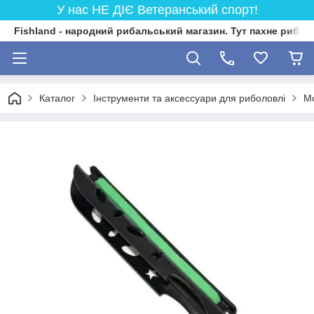
У нас НЕ ДІЄ Ветеранський спорт!
Fishland - народний рибальський магазин. Тут пахне риба
Каталог
Інструменти та аксессуари для риболовлі
Мо