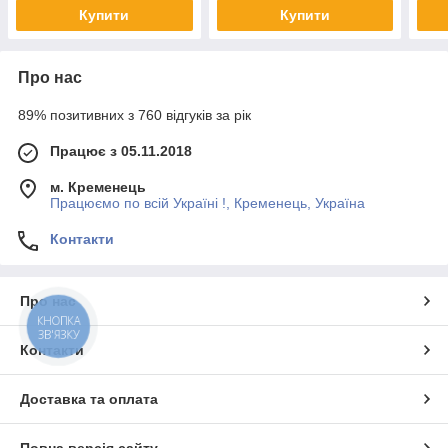
воло
Купити
Купити
Про нас
89% позитивних з 760 відгуків за рік
Працює з 05.11.2018
м. Кременець
Працюємо по всій Україні !, Кременець, Україна
Контакти
Про нас
КНОПКА
ЗВ'ЯЗКУ
Контакти
Доставка та оплата
Повна версія сайту