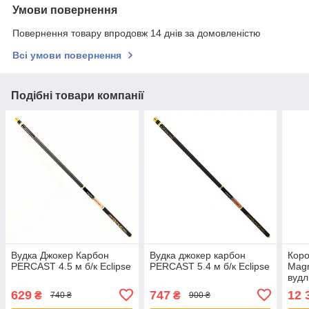
Умови повернення
Повернення товару впродовж 14 днів за домовленістю
Всі умови повернення
Подібні товари компанії
Вудка Джокер Карбон
Вудка джокер карбон
Коро
PERCAST 4.5 м б/к Eclipse
PERCAST 5.4 м б/к Eclipse
Magn
вудл
коту
629
747
12 
₴
₴
740 ₴
900 ₴
сигн