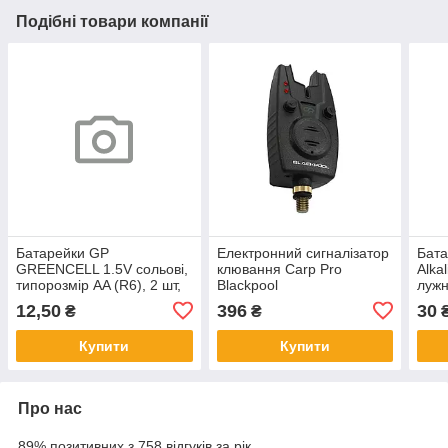
Подібні товари компанії
Батарейки GP
Електронний сигналізатор
Бата
GREENCELL 1.5V сольові,
клювання Carp Pro
Alka
типорозмір AA (R6), 2 шт,
Blackpool
лужн
економні елементи
висо
12,50
396
30
₴
₴
живлення для побутових
пуль
пристроїв
Купити
Купити
Про нас
89% позитивних з 758 відгуків за рік