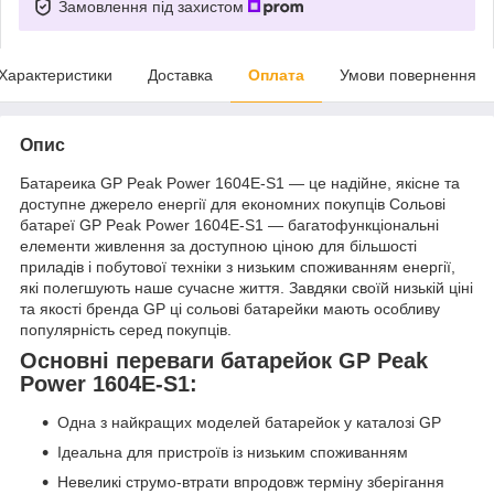
Замовлення під захистом
Характеристики
Доставка
Оплата
Умови повернення
Опис
Батареика GP Peak Power 1604E-S1 — це надійне, якісне та
доступне джерело енергії для економних покупців Сольові
батареї GP Peak Power 1604E-S1 — багатофункціональні
елементи живлення за доступною ціною для більшості
приладів і побутової техніки з низьким споживанням енергії,
які полегшують наше сучасне життя. Завдяки своїй низькій ціні
та якості бренда GP ці сольові батарейки мають особливу
популярність серед покупців.
Основні переваги батарейок GP Peak
Power 1604E-S1:
Одна з найкращих моделей батарейок у каталозі GP
Ідеальна для пристроїв із низьким споживанням
Невеликі струмо-втрати впродовж терміну зберігання