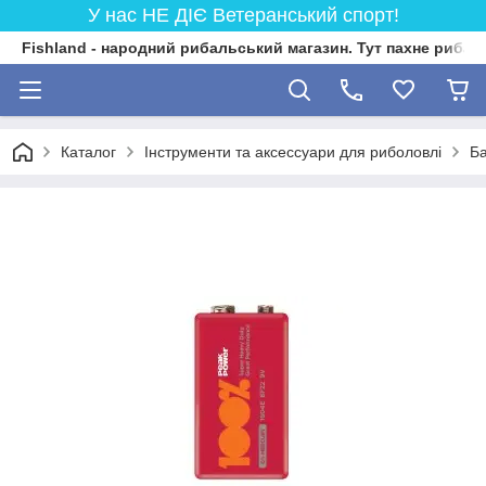
У нас НЕ ДІЄ Ветеранський спорт!
Fishland - народний рибальський магазин. Тут пахне риба
Каталог
Інструменти та аксессуари для риболовлі
Б