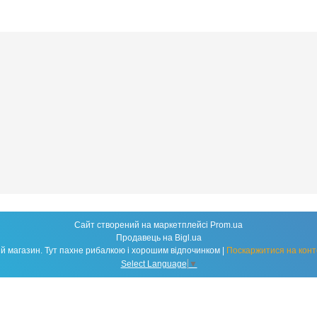
Сайт створений на маркетплейсі
Prom.ua
Продавець на Bigl.ua
Fishland - народний рибальський магазин. Тут пахне рибалкою і хорошим відпочинком |
Поскаржитися на конт
Select Language
▼