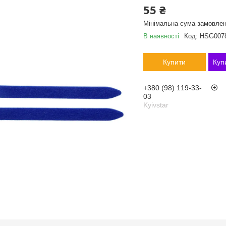
55 ₴
Мінімальна сума замовлен
В наявності
Код:
HSG007
Купити
Куп
+380 (98) 119-33-
03
Kyivstar