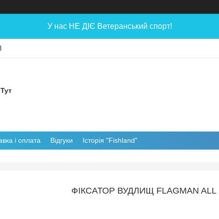
У нас НЕ ДІЄ Ветеранський спорт!
8
 Тут
авка і оплата
Відгуки
Історія "Fishland"
ФІКСАТОР ВУДЛИЩ FLAGMAN ALL 