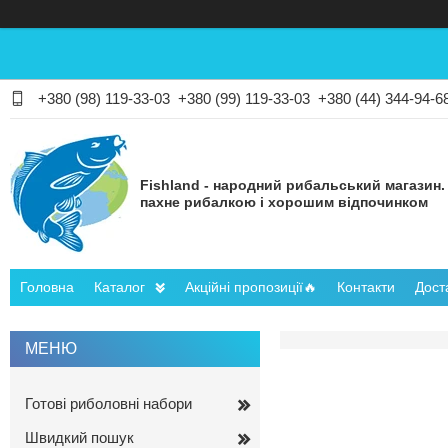
+380 (98) 119-33-03
+380 (99) 119-33-03
+380 (44) 344-94-6
Fishland - народний рибальський магазин.
пахне рибалкою і хорошим відпочинком
Головна
Каталог
Акційні пропозиції🔥
Контакти
Дост
Готові риболовні набори
Швидкий пошук