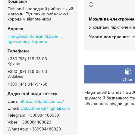
Fishland - народний рибальський
магазин. Тут пахне рибалкою і
хорошим відпочинком
У компанії підключені 
Працюємо по всій Україні !,
п
Кременець, Україна
+380 (98) 119-33-03
Kyivstar
+380 (99) 119-33-03
Vodafone
Опис
+380 (44) 344-94-68
Flagman All Brands HSG00
зручного й безпечного тра
https://fishland.com.ua/
обладнаного вудлища, пер
tckbudmarket@gmail.com
+380984488039
+380984488029
+380984488029