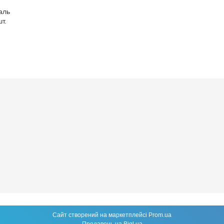
аль
шт.
Сайт створений на маркетплейсі
Prom.ua
Продавець на Bigl.ua