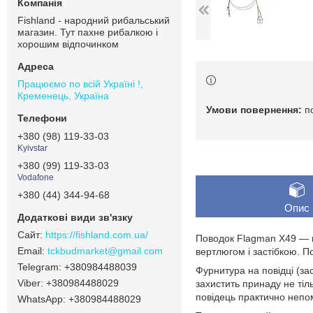
Fishland - народний рибальський
магазин. Тут пахне рибалкою і
хорошим відпочинком
Працюємо по всій Україні !,
Кременець, Україна
п
+380 (98) 119-33-03
Kyivstar
+380 (99) 119-33-03
Vodafone
+380 (44) 344-94-68
Опис
https://fishland.com.ua/
Поводок Flagman X49 — н
tckbudmarket@gmail.com
вертлюгом і застібкою. П
+380984488039
Фурнитура на повідці (за
+380984488029
захистить принаду не тіл
повідець практично непом
+380984488029