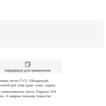
Інформація для замовлення
левих ниток (7×7). Обладнаний
альний для лову щуки, сома, судака.
ому навантаженню троса. Flagman X19
ашок. А завдяки темному покриттю