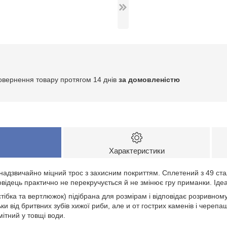
овернення товару протягом 14 днів
за домовленістю
Характеристики
адзвичайно міцний трос з захисним покриттям. Сплетений з 49 ста
овідець практично не перекручується й не змінює гру приманки. Іде
стібка та вертлюжок) підібрана для розмірам і відповідає розривн
ьки від бритвних зубів хижої риби, але и от гострих каменів і череп
ітний у товщі води.