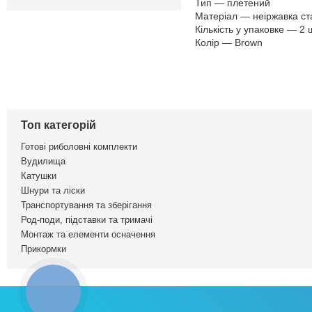
Тип — плетений
Матеріал — неіржавка ст
Кількість у упаковке — 2 
Колір — Brown
Топ категорій
Готові риболовні комплекти
Вудилища
Катушки
Шнури та ліски
Транспортування та зберігання
Род-поди, підставки та тримачі
Монтаж та елементи осначення
Прикормки
КНОПКА
ЗВ'ЯЗКУ