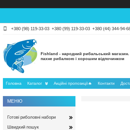
+380 (98) 119-33-03
+380 (99) 119-33-03
+380 (44) 344-94-6
Fishland - народний рибальський магазин.
пахне рибалкою і хорошим відпочинком
Головна
Каталог
Акційні пропозиції🔥
Контакти
Дост
Готові риболовні набори
Швидкий пошук