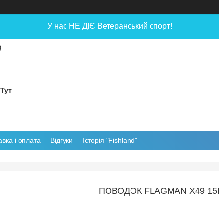
У нас НЕ ДІЄ Ветеранський спорт!
8
 Тут
авка і оплата
Відгуки
Історія "Fishland"
ПОВОДОК FLAGMAN X49 15