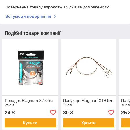
Повернення товару впродовж 14 днів за домовленістю
Всі умови повернення
Подібні товари компанії
Поводок Flagman X7 05кг
Повідець Flagman X19 5кг
Пові
25см
15см
30с
24
30
25
₴
₴
Купити
Купити