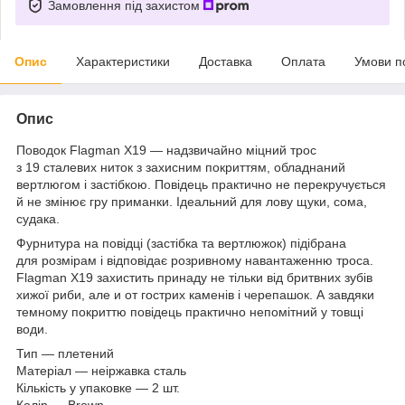
Замовлення під захистом
Опис
Характеристики
Доставка
Оплата
Умови п
Опис
Поводок Flagman X19 — надзвичайно міцний трос
з 19 сталевих ниток з захисним покриттям, обладнаний
вертлюгом і застібкою. Повідець практично не перекручується
й не змінює гру приманки. Ідеальний для лову щуки, сома,
судака.
Фурнитура на повідці (застібка та вертлюжок) підібрана
для розмірам і відповідає розривному навантаженню троса.
Flagman X19 захистить принаду не тільки від бритвних зубів
хижої риби, але и от гострих каменів і черепашок. А завдяки
темному покриттю повідець практично непомітний у товщі
води.
Тип — плетений
Матеріал — неіржавка сталь
Кількість у упаковке — 2 шт.
Колір — Brown