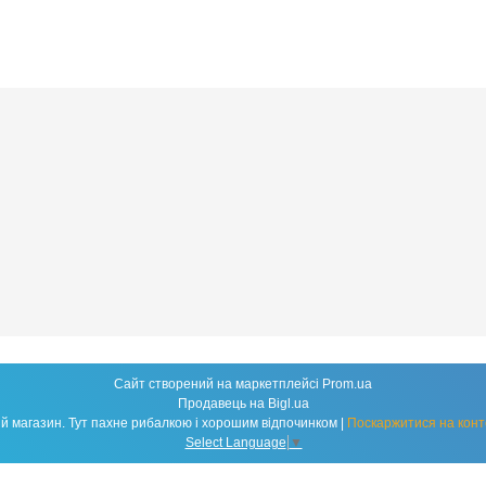
Сайт створений на маркетплейсі
Prom.ua
Продавець на Bigl.ua
Fishland - народний рибальський магазин. Тут пахне рибалкою і хорошим відпочинком |
Поскаржитися на конт
Select Language
▼