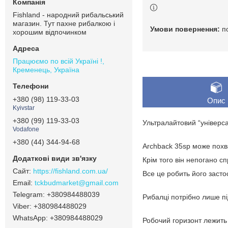
Fishland - народний рибальський
магазин. Тут пахне рибалкою і
п
хорошим відпочинком
Працюємо по всій Україні !,
Кременець, Україна
+380 (98) 119-33-03
Опис
Kyivstar
+380 (99) 119-33-03
Ультралайтовий “універс
Vodafone
+380 (44) 344-94-68
Archback 35sp може похва
Крім того він непогано сп
https://fishland.com.ua/
Все це робить його засто
tckbudmarket@gmail.com
+380984488039
Рибалці потрібно лише пі
+380984488029
+380984488029
Робочий горизонт лежить