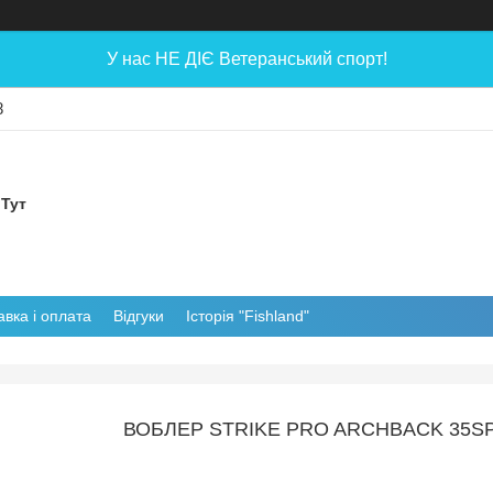
У нас НЕ ДІЄ Ветеранський спорт!
8
 Тут
авка і оплата
Відгуки
Історія "Fishland"
ВОБЛЕР STRIKE PRO ARCHBACK 35SP