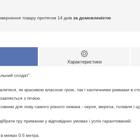
овернення товару протягом 14 днів
за домовленістю
Характеристики
альний солдат”.
литися, як красивою власною грою, так і хаотичними ривками в сто
равляється з течією.
совним для лову самого різного хижака - окуня, жереха, голавля і щ
дібрати гру приманки у відповідних умовах і успіх гарантований.
 в межах 0.5 метра.