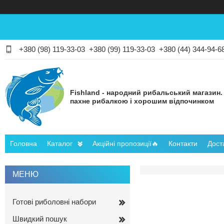
+380 (98) 119-33-03
+380 (99) 119-33-03
+380 (44) 344-94-6
Fishland - народний рибальський магазин.
пахне рибалкою і хорошим відпочинком
Головна
Каталог
Акційні пропозиції🔥
Контакти
Дост
Готові риболовні набори
Швидкий пошук