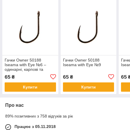
Гачки Owner 50188
Гачки Owner 50188
Гачк
Iseama with Eye №6 –
Iseama with Eye №9
Isea
одинарні, карпові та
поплавкові, з кільцем,
65
65
65
₴
₴
міцні, універсальні
Купити
Купити
Про нас
89% позитивних з 758 відгуків за рік
Працює з 05.11.2018