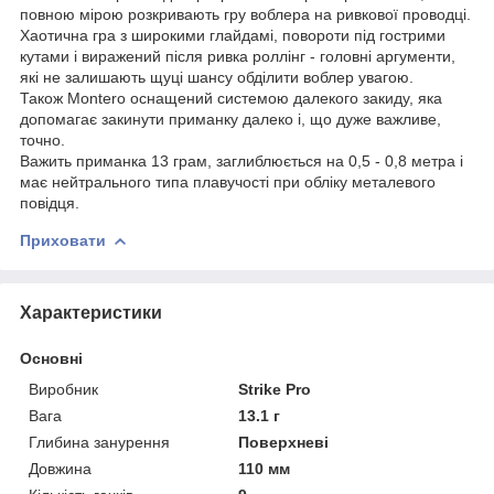
повною мірою розкривають гру воблера на ривкової проводці.
Хаотична гра з широкими глайдамі, повороти під гострими
кутами і виражений після ривка роллінг - головні аргументи,
які не залишають щуці шансу обділити воблер увагою.
Також Montero оснащений системою далекого закиду, яка
допомагає закинути приманку далеко і, що дуже важливе,
точно.
Важить приманка 13 грам, заглиблюється на 0,5 - 0,8 метра і
має нейтрального типа плавучості при обліку металевого
повідця.
Приховати
Характеристики
Основні
Виробник
Strike Pro
Вага
13.1 г
Глибина занурення
Поверхневі
Довжина
110 мм