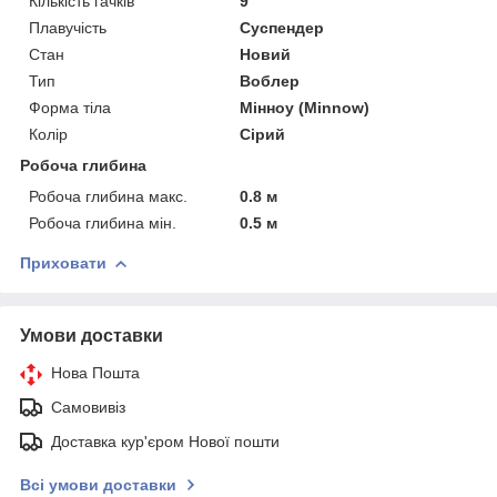
Кількість гачків
9
Плавучість
Суспендер
Стан
Новий
Тип
Воблер
Форма тіла
Мінноу (Minnow)
Колір
Сірий
Робоча глибина
Робоча глибина макс.
0.8 м
Робоча глибина мін.
0.5 м
Приховати
Умови доставки
Нова Пошта
Самовивіз
Доставка кур'єром Нової пошти
Всі умови доставки