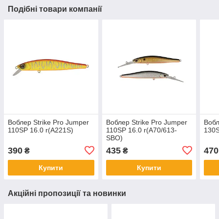
Подібні товари компанії
Воблер Strike Pro Jumper
Воблер Strike Pro Jumper
Вобл
110SP 16.0 r(A221S)
110SP 16.0 r(A70/613-
130
SBO)
390
435
470
₴
₴
Купити
Купити
Акційні пропозиції та новинки