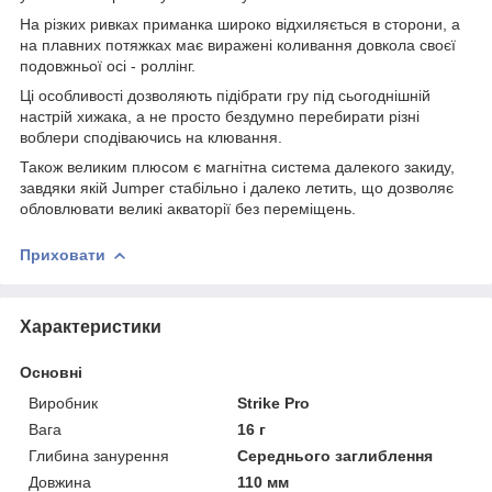
На різких ривках приманка широко відхиляється в сторони, а
на плавних потяжках має виражені коливання довкола своєї
подовжньої осі - роллінг.
Ці особливості дозволяють підібрати гру під сьогоднішній
настрій хижака, а не просто бездумно перебирати різні
воблери сподіваючись на клювання.
Також великим плюсом є магнітна система далекого закиду,
завдяки якій Jumper стабільно і далеко летить, що дозволяє
обловлювати великі акваторії без переміщень.
Приховати
Характеристики
Основні
Виробник
Strike Pro
Вага
16 г
Глибина занурення
Середнього заглиблення
Довжина
110 мм