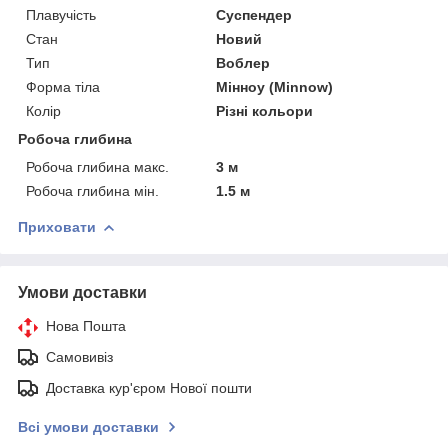
Плавучість
Суспендер
Стан
Новий
Тип
Воблер
Форма тіла
Мінноу (Minnow)
Колір
Різні кольори
Робоча глибина
Робоча глибина макс.
3 м
Робоча глибина мін.
1.5 м
Приховати
Умови доставки
Нова Пошта
Самовивіз
Доставка кур'єром Нової пошти
Всі умови доставки