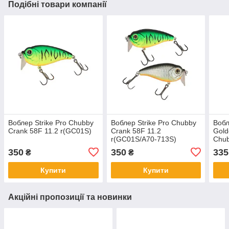
Подібні товари компанії
Воблер Strike Pro Chubby
Воблер Strike Pro Chubby
Вобл
Crank 58F 11.2 r(GC01S)
Crank 58F 11.2
Gold
r(GC01S/A70-713S)
Chub
11.2
350
350
335
₴
₴
окун
Купити
Купити
Акційні пропозиції та новинки