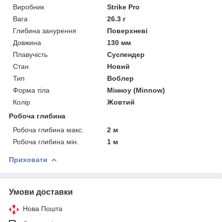
Виробник
Strike Pro
Вага
26.3 г
Глибина занурення
Поверхневі
Довжина
130 мм
Плавучість
Суспендер
Стан
Новий
Тип
Воблер
Форма тіла
Мінноу (Minnow)
Колір
Жовтий
Робоча глибина
Робоча глибина макс.
2 м
Робоча глибина мін.
1 м
Приховати
Умови доставки
Нова Пошта