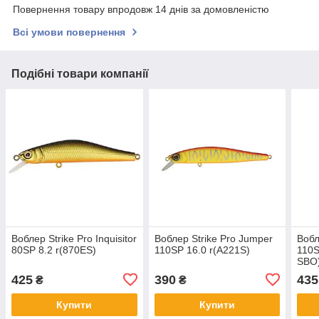
Повернення товару впродовж 14 днів за домовленістю
Всі умови повернення
Подібні товари компанії
Воблер Strike Pro Inquisitor
Воблер Strike Pro Jumper
Вобл
80SP 8.2 r(870ЕЅ)
110SP 16.0 r(A221S)
110S
SBO
425
390
435
₴
₴
Купити
Купити