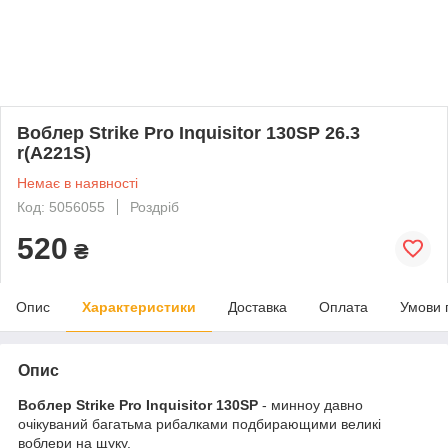
Воблер Strike Pro Inquisitor 130SP 26.3
r(A221S)
Немає в наявності
Код: 5056055
Роздріб
520
₴
Опис
Характеристики
Доставка
Оплата
Умови 
Опис
Воблер Strike Pro Inquisitor 130SP
- минноу давно
очікуваний багатьма рибалками подбирающими великі
воблери на щуку.