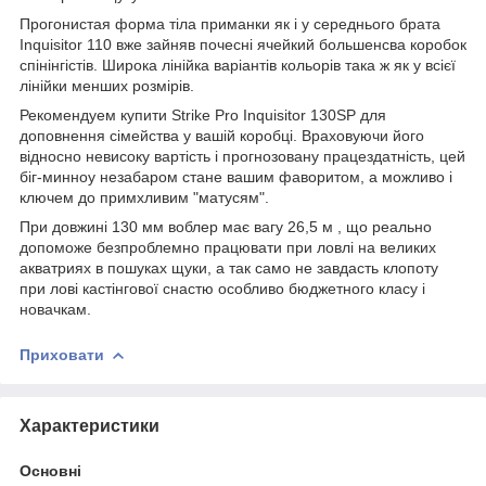
Прогонистая форма тіла приманки як і у середнього брата
Inquisitor 110 вже зайняв почесні ячейкий большенсва коробок
спінінгістів. Широка лінійка варіантів кольорів така ж як у всієї
лінійки менших розмірів.
Рекoмендуем купити Strike Pro Inquisitor 130SP для
доповнення сімейства у вашій коробці. Враховуючи його
відносно невисоку вартість і прогнозовану працездатність, цей
біг-минноу незабаром стане вашим фаворитом, а можливо і
ключем до примхливим "матусям".
При довжині 130 мм воблер має вагу 26,5 м , що реально
допоможе безпроблемно працювати при ловлі на великих
акватриях в пошуках щуки, а так само не завдасть клопоту
при лові кастінгової снастю особливо бюджетного класу і
новачкам.
Приховати
Характеристики
Основні