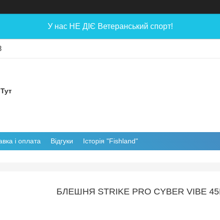
У нас НЕ ДІЄ Ветеранський спорт!
8
 Тут
авка і оплата
Відгуки
Історія "Fishland"
БЛЕШНЯ STRIKE PRO CYBER VIBE 45М