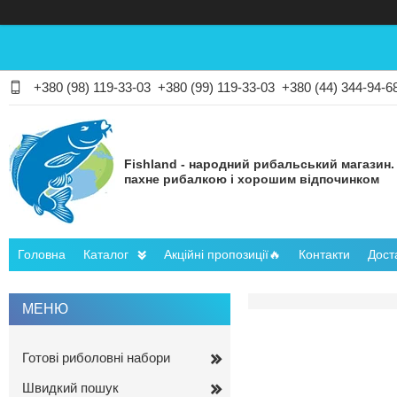
+380 (98) 119-33-03
+380 (99) 119-33-03
+380 (44) 344-94-6
Fishland - народний рибальський магазин.
пахне рибалкою і хорошим відпочинком
Головна
Каталог
Акційні пропозиції🔥
Контакти
Дост
Готові риболовні набори
Швидкий пошук