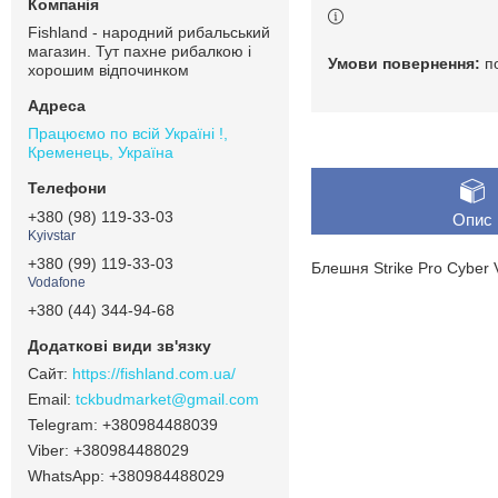
Fishland - народний рибальський
магазин. Тут пахне рибалкою і
п
хорошим відпочинком
Працюємо по всій Україні !,
Кременець, Україна
+380 (98) 119-33-03
Опис
Kyivstar
+380 (99) 119-33-03
Блешня Strike Pro Cyber
Vodafone
+380 (44) 344-94-68
https://fishland.com.ua/
tckbudmarket@gmail.com
+380984488039
+380984488029
+380984488029