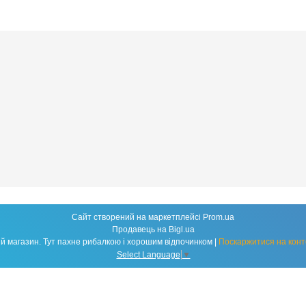
Сайт створений на маркетплейсі
Prom.ua
Продавець на Bigl.ua
Fishland - народний рибальський магазин. Тут пахне рибалкою і хорошим відпочинком |
Поскаржитися на конт
Select Language
▼