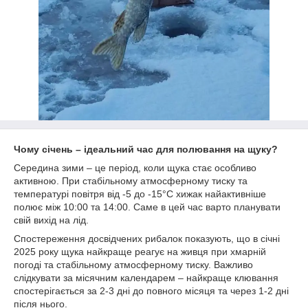
Чому січень – ідеальний час для полювання на щуку?
Середина зими – це період, коли щука стає особливо
активною. При стабільному атмосферному тиску та
температурі повітря від -5 до -15°C хижак найактивніше
полює між 10:00 та 14:00. Саме в цей час варто планувати
свій вихід на лід.
Спостереження досвідчених рибалок показують, що в січні
2025 року щука найкраще реагує на живця при хмарній
погоді та стабільному атмосферному тиску. Важливо
слідкувати за місячним календарем – найкраще клювання
спостерігається за 2-3 дні до повного місяця та через 1-2 дні
після нього.