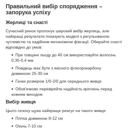
Правильний вибір спорядження –
запорука успіху
Жерлиці та снасті
Сучасний ринок пропонує широкий вибір жерлиць, але
найкращі результати показують моделі з регульованою
чутливістю та надійним механізмом фіксації. Обирайте снасті
відповідно до умов:
При товщині льоду до 40 см використовуйте волосінь
0,35-0,4 мм
Повідець має бути з якісного флюорокарбону
довжиною 25-30 см
Гачки розміром 1/0-2/0 для середнього живця
Обов'язково перевіряйте надійність кріплень перед
кожним виходом
Вибір живця
Цього сезону щука найкраще реагує на такого живця:
Плітка довжиною 8-12 см
Окунь 7-10 см