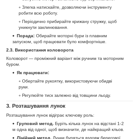
Злегка натискайте, дозволяючи інструменту
робити всю роботу.
Періодично прибирайте крижану стружку, щоб
уникнути заклинювання.
Порада:
Обирайте моторні бури із плавним
запуском, щоб працювати було комфортніше.
2.3. Використання коловорота
Коловорот — проміжний варіант між ручним та моторним
буром.
Як працювати:
Обертайте рукоятку, використовуючи обидві
руки.
Регулюйте тиск залежно від товщини льоду.
3. Розташування лунок
Розташування лунок відіграє ключову роль:
Груповий метод.
Буріть кілька лунок на відстані 1-2
м одна від одної, щоб визначити, де найкращий кльов.
Лінійний метод.
Лунки буряться вздовж берегової