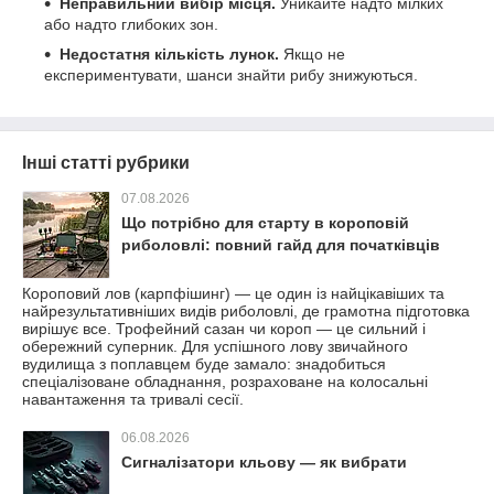
Неправильний вибір місця.
Уникайте надто мілких
або надто глибоких зон.
Недостатня кількість лунок.
Якщо не
експериментувати, шанси знайти рибу знижуються.
Інші статті рубрики
07.08.2026
Що потрібно для старту в короповій
риболовлі: повний гайд для початківців
Короповий лов (карпфішинг) — це один із найцікавіших та
найрезультативніших видів риболовлі, де грамотна підготовка
вирішує все. Трофейний сазан чи короп — це сильний і
обережний суперник. Для успішного лову звичайного
вудилища з поплавцем буде замало: знадобиться
спеціалізоване обладнання, розраховане на колосальні
навантаження та тривалі сесії.
06.08.2026
Сигналізатори кльову — як вибрати