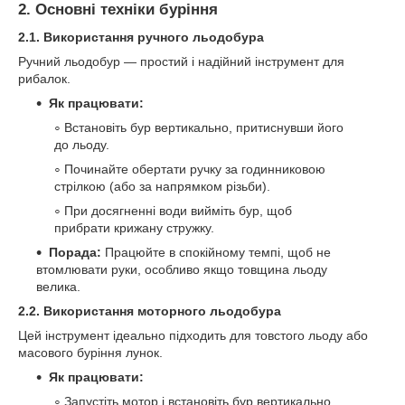
2. Основні техніки буріння
2.1. Використання ручного льодобура
Ручний льодобур — простий і надійний інструмент для
рибалок.
Як працювати:
Встановіть бур вертикально, притиснувши його
до льоду.
Починайте обертати ручку за годинниковою
стрілкою (або за напрямком різьби).
При досягненні води вийміть бур, щоб
прибрати крижану стружку.
Порада:
Працюйте в спокійному темпі, щоб не
втомлювати руки, особливо якщо товщина льоду
велика.
2.2. Використання моторного льодобура
Цей інструмент ідеально підходить для товстого льоду або
масового буріння лунок.
Як працювати:
Запустіть мотор і встановіть бур вертикально.