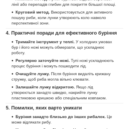
лінії або перепадів глибин для покриття більшої площі.
Круговий метод.
Використовується для активного
пошуку риби, коли лунки утворюють коло навколо
перспективної зони.
4. Практичні поради для ефективного буріння
Тримайте інструмент у теплі.
У холодних умовах
бур і його ножі можуть обмерзати, що ускладнює
роботу.
Регулярно заточуйте ножі.
Тупі ножі ускладнюють
процес буріння і можуть пошкодити лід.
Очищуйте лунку.
Після буріння видаліть крижану
стружку, щоб риба могла вільно клювати.
Залишайте лунку відкритою.
Якщо лід
утворюється занадто швидко, накрийте лунку
пластиковою кришкою або спеціальним ковпаком.
5. Помилки, яких варто уникати
Буріння занадто близько до інших рибалок.
Це
може відлякати рибу.