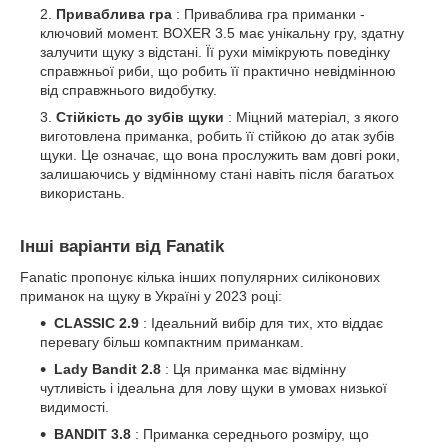
Приваблива гра
: Приваблива гра приманки -
ключовий момент. BOXER 3.5 має унікальну гру, здатну
залучити щуку з відстані. Її рухи мімікрують поведінку
справжньої риби, що робить її практично невідмінною
від справжнього видобутку.
Стійкість до зубів щуки
: Міцний матеріал, з якого
виготовлена ​​приманка, робить її стійкою до атак зубів
щуки. Це означає, що вона прослужить вам довгі роки,
залишаючись у відмінному стані навіть після багатьох
використань.
Інші варіанти від Fanatik
Fanatic пропонує кілька інших популярних силіконових
приманок на щуку в Україні у 2023 році:
CLASSIC 2.9
: Ідеальний вибір для тих, хто віддає
перевагу більш компактним приманкам.
Lady Bandit 2.8
: Ця приманка має відмінну
чутливість і ідеальна для лову щуки в умовах низької
видимості.
BANDIT 3.8
: Приманка середнього розміру, що