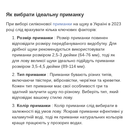
Як вибрати ідеальну приманку
При виборі силіконової
приманки
на щуку в Україні в 2023
році слід врахувати кілька ключових факторів:
Розмір приманки
: Розмір приманки повинен
відповідати розміру передбачуваного видобутку. Для
дрібної щуки рекомендується використовувати
приманки розміром 2,5-3 дюйми (64-76 мм), тоді як
для лову великої щуки ідеально підійдуть приманки
розміром 3,5-4,5 дюйми (89-114 мм).
Тип приманки
: Приманки бувають різних типів,
включаючи твістери, віброхвістки, черв'яки та креветки.
Кожен тип приманки має свої особливості гри та
здатний залучити щуку по-різному. Виберіть тип, який
відповідає вашому стилю лову.
Колір приманки
: Колір приманки слід вибирати в
залежності від умов лову. Яскраві приманки ефективні у
каламутній воді, тоді як приманки натуральних кольорів
краще працюють у прозорих водах.