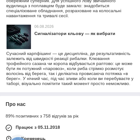
обережний суперник. Для успішного лову звичайного
вудилища з поплавцем буде замало: знадобиться
спеціалізоване обладнання, розраховане на колосальні
навантаження та тривалі сесії.
06.08.2026
Сигналізатори кльову — як вибрати
Сучасний карпфішинг — це дисципліна, де результативність
залежить від швидкості реакції рибалки. Клювання
трофейного сазана чи коропа відбувається раптово: це може
бути як потужний «паровоз», коли риба стрімко розмотує
волосінь від берега, так і делікатна провисаюча потяжка «в
берег». У нічний час, під час зливи або коли ви перебуваєте у
таборі, візуально помітити такий момент просто неможливо.
Про нас
89% позитивних з 758 відгуків за рік
Працює з 05.11.2018
м. Кременець