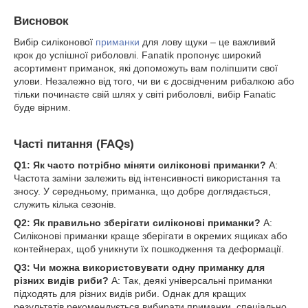
Висновок
Вибір силіконової
приманки
для лову щуки – це важливий
крок до успішної риболовлі. Fanatik пропонує широкий
асортимент приманок, які допоможуть вам поліпшити свої
улови. Незалежно від того, чи ви є досвідченим рибалкою або
тільки починаєте свій шлях у світі риболовлі, вибір Fanatic
буде вірним.
Часті питання (FAQs)
Q1: Як часто потрібно міняти силіконові приманки?
A:
Частота заміни залежить від інтенсивності використання та
зносу. У середньому, приманка, що добре доглядається,
служить кілька сезонів.
Q2: Як правильно зберігати силіконові приманки?
A:
Силіконові приманки краще зберігати в окремих ящиках або
контейнерах, щоб уникнути їх пошкодження та деформації.
Q3: Чи можна використовувати одну приманку для
різних видів риби?
A: Так, деякі універсальні приманки
підходять для різних видів риби. Однак для кращих
результатів рекомендується вибирати приманки, спеціально