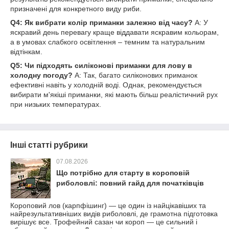
призначені для конкретного виду риби.
Q4: Як вибрати колір приманки залежно від часу?
A: У
яскравий день перевагу краще віддавати яскравим кольорам,
а в умовах слабкого освітлення – темним та натуральним
відтінкам.
Q5: Чи підходять силіконові приманки для лову в
холодну погоду?
A: Так, багато силіконових приманок
ефективні навіть у холодній воді. Однак, рекомендується
вибирати м'якіші приманки, які мають більш реалістичний рух
при низьких температурах.
Інші статті рубрики
07.08.2026
Що потрібно для старту в короповій
риболовлі: повний гайд для початківців
Короповий лов (карпфішинг) — це один із найцікавіших та
найрезультативніших видів риболовлі, де грамотна підготовка
вирішує все. Трофейний сазан чи короп — це сильний і