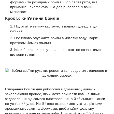
формами та розмірами бойлів, щоб перевірити, яка
приманка найефективніша для риболовлі у вашій
місцевості.
Крок 5: Кип'ятіння бойлів
Підготуйте велику каструлю з водою і доведіть до
кипіння.
Поступово опускайте бойли в киплячу воду і варіть
протягом кількох хвилин.
Коли бойли випливуть на поверхню, це означатиме,
що вони готові.
Створення бойлів для риболовлі в домашніх умовах -
захоплюючий процес, який може принести вам не тільки
задоволення від самого виготовлення, а й збільшити шанси
на успішний улов. Не бійтеся експериментувати з різними
ароматизаторами та формами, щоб знайти ідеальну
приманку для вашого виду риби. Приготуйте свої бойли та