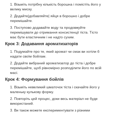
Візьміть потрібну кількість борошна і помістіть його у
велику миску.
Додайте|добавляйте| яйця в борошно і добре
перемішайте.
Поступово додавайте воду та продовжуйте
перемішувати до отримання консистенції тіста. Тісто
має бути еластичним і не надто сухим.
Крок 3: Додавання ароматизаторів
Подумайте про те, який аромат чи смак ви хотіли б
надати своїм бойлам.
Додайте вибраний ароматизатор до тіста і добре
перемішайте, щоб рівномірно розподілити його по всій
масі.
Крок 4: Формування бойлів
Візьміть невеликий шматочок тіста і скачайте його у
маленьку кулькову форму.
Повторіть цей процес, доки весь матеріал не буде
використаний.
Ви також можете експериментувати з різними