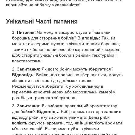
вирушайте на рибалку з упевненістю!
Унікальні Часті питання
Питання:
Чи можу я використовувати інші види
борошна для створення бойлів?
Відповідь:
Так, ви
можете експериментувати з різними типами борошна,
такими як борошно рисове або картопляний крохмаль,
щоб створити унікальні бойли з різними текстурами і
властивостями.
Запитання:
Як довго бойли можуть зберігатися?
Відповідь:
Бойли, що правильно зберігаються, можуть
зберігати свої якості до декількох тижнів.
Рекомендується зберігати їх у холодильнику в
герметичних контейнерах або морозильній камері у
разі більш тривалого зберігання.
Запитання:
Як вибрати правильний ароматизатор
для бойлів?
Відповідь:
Вибір ароматизатора залежить
від виду риби, яку ви хочете упіймати. Деякі риби
воліють фруктові аромати, тоді як інші воліють аромати
м'яса чи спецій. Експериментуйте з різними
ароматизаторами та зверніться до місцевих рибалок