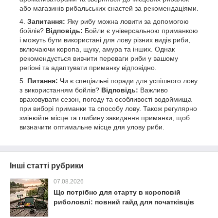
або магазинів рибальських снастей за рекомендаціями.
Запитання:
Яку рибу можна ловити за допомогою
бойлів?
Відповідь:
Бойли є універсальною приманкою
і можуть бути використані для лову різних видів риби,
включаючи коропа, щуку, амура та інших. Однак
рекомендується вивчити переваги риби у вашому
регіоні та адаптувати приманку відповідно.
Питання:
Чи є спеціальні поради для успішного лову
з використанням бойлів?
Відповідь:
Важливо
враховувати сезон, погоду та особливості водоймища
при виборі приманки та способу лову. Також регулярно
змінюйте місце та глибину закидання приманки, щоб
визначити оптимальне місце для улову риби.
Інші статті рубрики
07.08.2026
Що потрібно для старту в короповій
риболовлі: повний гайд для початківців