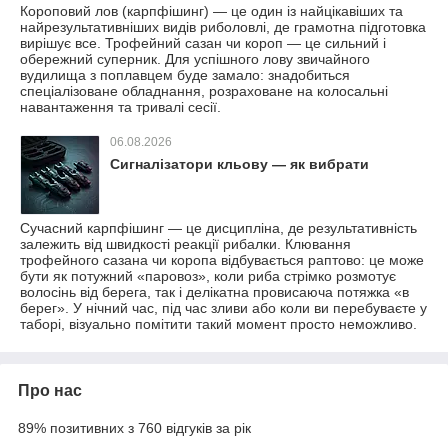
Короповий лов (карпфішинг) — це один із найцікавіших та
найрезультативніших видів риболовлі, де грамотна підготовка
вирішує все. Трофейний сазан чи короп — це сильний і
обережний суперник. Для успішного лову звичайного
вудилища з поплавцем буде замало: знадобиться
спеціалізоване обладнання, розраховане на колосальні
навантаження та тривалі сесії.
06.08.2026
Сигналізатори кльову — як вибрати
Сучасний карпфішинг — це дисципліна, де результативність
залежить від швидкості реакції рибалки. Клювання
трофейного сазана чи коропа відбувається раптово: це може
бути як потужний «паровоз», коли риба стрімко розмотує
волосінь від берега, так і делікатна провисаюча потяжка «в
берег». У нічний час, під час зливи або коли ви перебуваєте у
таборі, візуально помітити такий момент просто неможливо.
Про нас
89% позитивних з 760 відгуків за рік