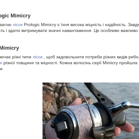
ogic Mimicry
евагою
лісок
Prologic Mimicry є їхня висока міцність і надійність. За
сть і здатні витримувати значні навантаження. Це особливо важливо 
 Mimicry
лючає різні типи
лісок
, щоб задовольнити потреби різних видів рибол
ні
різної товщини та міцності. Кожна волосінь серії Mimicry пройшла 
и.