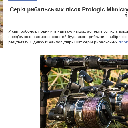
Серія рибальських лісок Prologic Mimicry
л
У світі риболовлі одним із найважливіших аспектів успіху є в
невід'ємною частиною снастей будь-якого рибалки, і вибір якіс
результату. Однією із найпопулярніших серій рибальських
лісок