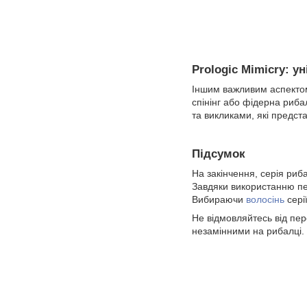
Prologic Mimicry: у
Іншим важливим аспектом с
спінінг або фідерна риба
та викликами, які предст
Підсумок
На закінчення, серія риб
Завдяки використанню пер
Вибираючи
волосінь
сері
Не відмовляйтесь від пере
незамінними на рибалці.