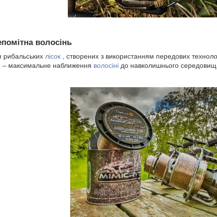
непомітна волосінь
ія рибальських
лісок
, створених з використанням передових технолог
ії, – максимальне наближення
волосіні
до навколишнього середовища