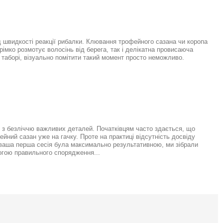
 швидкості реакції рибалки. Клювання трофейного сазана чи коропа
рімко розмотує волосінь від берега, так і делікатна провисаюча
у таборі, візуально помітити такий момент просто неможливо.
 з безліччю важливих деталей. Початківцям часто здається, що
йний сазан уже на гачку. Проте на практиці відсутність досвіду
б ваша перша сесія була максимально результативною, ми зібрали
могою правильного спорядження...