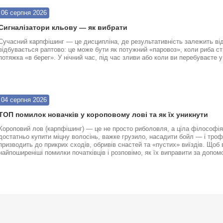
06 серпня 2026
Сигналізатори кльову — як вибрати
Сучасний карпфішинг — це дисципліна, де результативність залежить від
відбувається раптово: це може бути як потужний «паровоз», коли риба ст
потяжка «в берег». У нічний час, під час зливи або коли ви перебуваєте 
04 серпня 2026
ТОП помилок новачків у короповому лові та як їх уникнути
Короповий лов (карпфішинг) — це не просто риболовля, а ціла філософія
достатньо купити міцну волосінь, важке грузило, насадити бойл — і трофе
призводить до прикрих сходів, обривів снастей та «пустих» виїздів. Що
найпоширеніші помилки початківців і розповімо, як їх виправити за допо