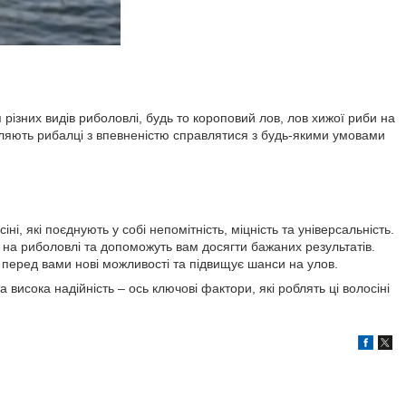
 різних видів риболовлі, будь то короповий лов, лов хижої риби на
оляють рибалці з впевненістю справлятися з будь-якими умовами
ні, які поєднують у собі непомітність, міцність та універсальність.
на риболовлі та допоможуть вам досягти бажаних результатів.
є перед вами нові можливості та підвищує шанси на улов.
а висока надійність – ось ключові фактори, які роблять ці волосіні