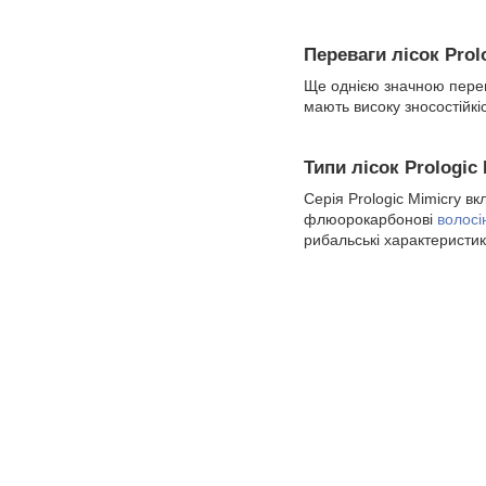
Переваги лісок Prol
Ще однією значною пер
мають високу зносостійкі
Типи лісок Prologic
Серія Prologic Mimicry вк
флюорокарбонові
волосі
рибальські характеристик