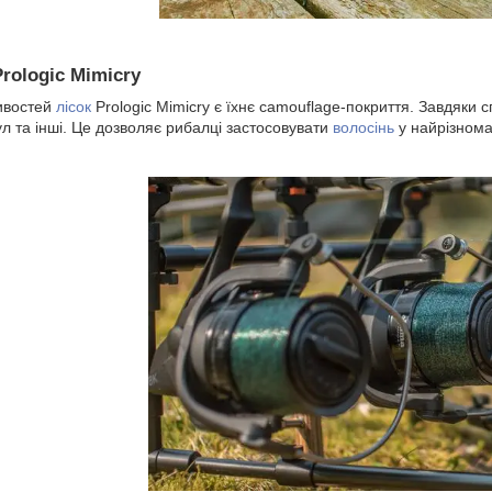
rologic Mimicry
ивостей
лісок
Prologic Mimicry є їхнє camouflage-покриття. Завдяки с
мул та інші. Це дозволяє рибалці застосовувати
волосінь
у найрізнома