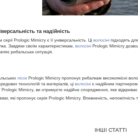
ніверсальність та надійність
ерії Prologic Mimicry є її універсальність. Ці
волосіні
підходять для
лка. Завдяки своїм характеристикам,
волосіні
Prologic Mimicry дозв
авляє рибальська ситуація.
альських
лісок
Prologic Mimicry пропонує рибалкам високоякісні волосі
едових технологій та матеріалів, ці
волосіні
є надійним партнером 
ї Prologic Mimicry, ви отримуєте надійне спорядження, яке відкрива
ваг, які пропонує серія Prologic Mimicry. Впевненість, непомітність т
ІНШІ СТАТТІ