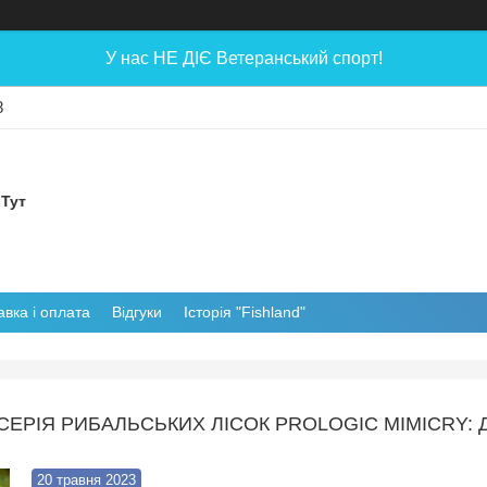
У нас НЕ ДІЄ Ветеранський спорт!
8
 Тут
авка і оплата
Відгуки
Історія "Fishland"
СЕРІЯ РИБАЛЬСЬКИХ ЛІСОК PROLOGIC MIMICRY:
20 травня 2023