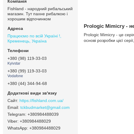
Fishland - народний рибальський
магазин. Тут пахне рибалкою і
хорошим відпочинком
Prologic Mimicry - 
Prologic Mimicry - це сер
Працюємо по всій Україні !,
основі розробки цієї сер
Кременець, Україна
+380 (98) 119-33-03
Kyivstar
+380 (99) 119-33-03
Vodafone
+380 (44) 344-94-68
https://fishland.com.ua/
tckbudmarket@gmail.com
+380984488039
+380984488029
+380984488029