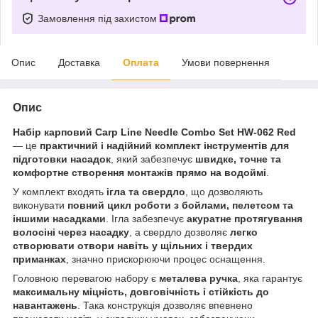
Замовлення під захистом
Опис
Доставка
Оплата
Умови повернення
Опис
Набір карповий Carp Line Needle Combo Set HW-062 Red
— це
практичний і надійний комплект інструментів для
підготовки насадок
, який забезпечує
швидке, точне та
комфортне створення монтажів прямо на водоймі
.
У комплект входять
ігла та свердло
, що дозволяють
виконувати
повний цикл роботи з бойлами, пелетсом та
іншими насадками
. Ігла забезпечує
акуратне протягування
волосіні через насадку
, а свердло дозволяє
легко
створювати отвори навіть у щільних і твердих
приманках
, значно прискорюючи процес оснащення.
Головною перевагою набору є
металева ручка
, яка гарантує
максимальну міцність, довговічність і стійкість до
навантажень
. Така конструкція дозволяє впевнено