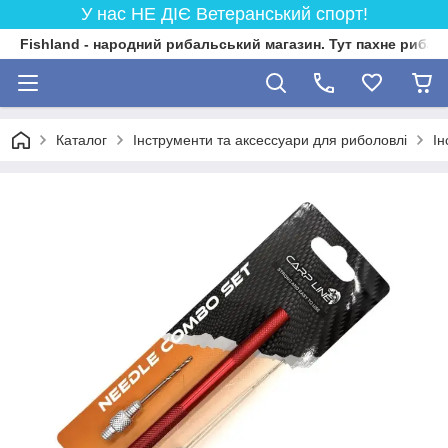
У нас НЕ ДІЄ Ветеранський спорт!
Fishland - народний рибальський магазин. Тут пахне риба
Каталог
Інструменти та аксессуари для риболовлі
Ін