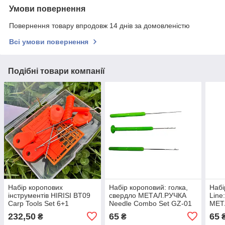
Умови повернення
Повернення товару впродовж 14 днів за домовленістю
Всі умови повернення
Подібні товари компанії
Набір коропових
Набір короповий: голка,
Набі
інструментів HIRISI BT09
свердло МЕТАЛ.РУЧКА
Line
Carp Tools Set 6+1
Needle Combo Set GZ-01
МЕТ
коробка пластик голка
Com
232,50
65
65
₴
₴
бойлів затягувач вузлів