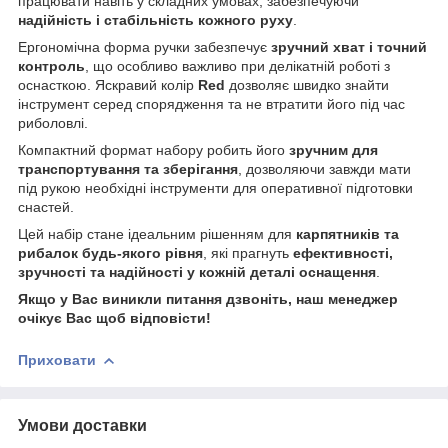
працювати навіть у складних умовах, забезпечуючи
надійність і стабільність кожного руху
.
Ергономічна форма ручки забезпечує
зручний хват і точний
контроль
, що особливо важливо при делікатній роботі з
оснасткою. Яскравий колір
Red
дозволяє швидко знайти
інструмент серед спорядження та не втратити його під час
риболовлі.
Компактний формат набору робить його
зручним для
транспортування та зберігання
, дозволяючи завжди мати
під рукою необхідні інструменти для оперативної підготовки
снастей.
Цей набір стане ідеальним рішенням для
карпятників та
рибалок будь-якого рівня
, які прагнуть
ефективності,
зручності та надійності у кожній деталі оснащення
.
Якщо у Вас виникли питання дзвоніть, наш менеджер
очікує Вас щоб відповісти!
Приховати
Умови доставки